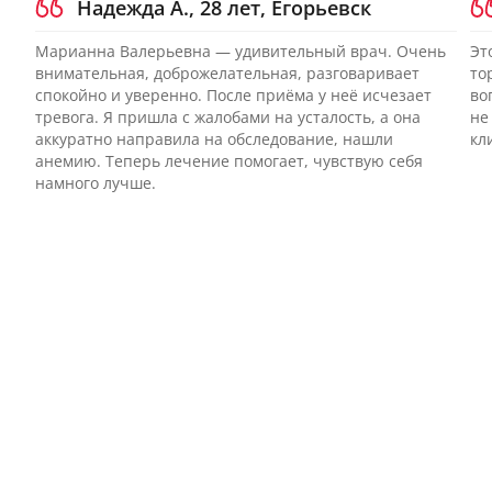
Надежда А., 28 лет, Егорьевск
Марианна Валерьевна — удивительный врач. Очень
Эт
внимательная, доброжелательная, разговаривает
то
спокойно и уверенно. После приёма у неё исчезает
во
тревога. Я пришла с жалобами на усталость, а она
не
аккуратно направила на обследование, нашли
кл
анемию. Теперь лечение помогает, чувствую себя
намного лучше.