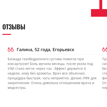
ОТЗЫВЫ
Галина, 52 года, Егорьевск
Блокада тазобедренного сустава помогла при
Тр
коксартрозе! Боль мучила месяцы, после укола под
си
УЗИ стало легче через час. Эффект держится 4
бе
недели, хожу без хромоты. Врач все объяснил,
ст
процедура быстрая, чуть неприятно. Делаю ЛФК для
фи
закрепления. Очень довольна отношением врача и
От
медсестры.
но