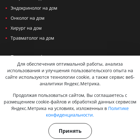
Эндокринолог на дом
Онколог на дом
Хирург на дом
Травматолог на дом
Политика конфиденциальности
Для обеспечения оптимальной работы, анализа
Согласие на обработку персональных данных
использования и улучшения пользовательского опыта на
сайте используются технологии cookie, а также сервис веб-
Вся представленная на сайте информация не является публичной
аналитики Яндекс.Метрика.
офертой и не служит для постановки диагноза и назначения лечения.
Консультации, которые оказываются по телефону, мессенджерам или
Продолжая пользоваться сайтом, Вы соглашаетесь с
в соцсетях не являются медицинскими услугами и несут
размещением cookie-файлов и обработкой данных сервисом
исключительно информационный характер. Для сохранения вашей
Яндекс.Метрика на условиях, изложенных в
Политике
конфиденциальности и безопасности мы используем cookies.
Персональные данные не передаются третьим лицам. Оставляя
конфиденциальности.
заявку, вы даете согласие на обработку персональных данных.
Действуют мобильные медицинские бригады. Есть противопоказания.
Принять
Проконсультируйтесь с врачом. 18+