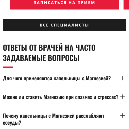
ЗАПИСАТЬСЯ НА ПРИЕМ
ВСЕ СПЕЦИАЛИСТЫ
ОТВЕТЫ ОТ ВРАЧЕЙ НА ЧАСТО
ЗАДАВАЕМЫЕ ВОПРОСЫ
Для чего применяются капельницы с Магнезией?
Капельницы с Магнезией применяются для нормализации
давления, снятия спазмов и стабилизации нервной
Можно ли ставить Магнезию при спазмах и стрессах?
системы. Препарат расслабляет сосуды и улучшает
кровообращение. Эффект проявляется постепенно в ходе
Магнезию можно применять при мышечных спазмах,
курса процедур.
нервном напряжении и повышенной возбудимости. Она
Почему капельницы с Магнезией расслабляют
снижает тонус сосудов и способствует расслаблению.
сосуды?
Решение о проведении курса принимает специалист после