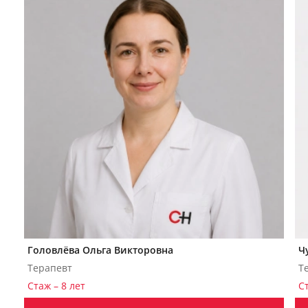
Головлёва Ольга Викторовна
Ч
Терапевт
Т
Стаж – 8 лет
Ст