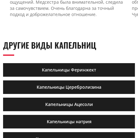
ощущений. Медсестра была внимательной, следила
об
за самочувствием. Очень благодарна за точный
пр
подход и доброжелательное отношение.
Чу
ДРУГИЕ ВИДЫ КАПЕЛЬНИЦ
Капельницы Феринжект
Капельницы Церебролизина
Капельницы Ацесоли
Капельницы натрия