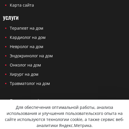
Карта сайта
УСЛУГИ
Терапевт на дом
Кардиолог на дом
Невролог на дом
Эндокринолог на дом
Онколог на дом
Хирург на дом
Травматолог на дом
Политика конфиденциальности
Для обеспечения оптимальной работы, анализа
Согласие на обработку персональных данных
использования и улучшения пользовательского опыта на
сайте используются технологии cookie, а также сервис веб-
Вся представленная на сайте информация не является публичной
аналитики Яндекс.Метрика.
офертой и не служит для постановки диагноза и назначения лечения.