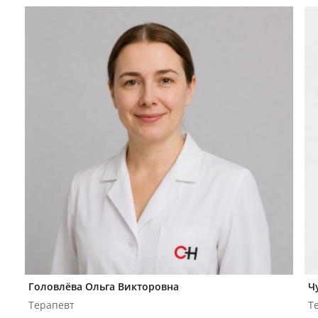
Головлёва Ольга Викторовна
Ч
Терапевт
Т