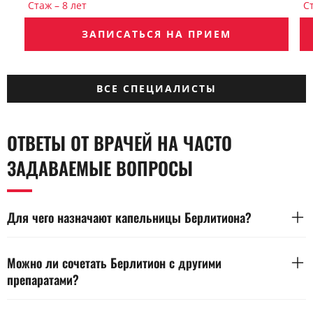
Стаж – 8 лет
Ст
ЗАПИСАТЬСЯ НА ПРИЕМ
ВСЕ СПЕЦИАЛИСТЫ
ОТВЕТЫ ОТ ВРАЧЕЙ НА ЧАСТО
ЗАДАВАЕМЫЕ ВОПРОСЫ
Для чего назначают капельницы Берлитиона?
Берлитион содержит тиоктовую кислоту, нормализующую
обмен и снижающую окислительный стресс. Препарат
Можно ли сочетать Берлитион с другими
улучшает работу нервных волокон и печени. Назначается
препаратами?
при диабетической полинейропатии и интоксикациях.
Да, но только под контролем врача из-за риска