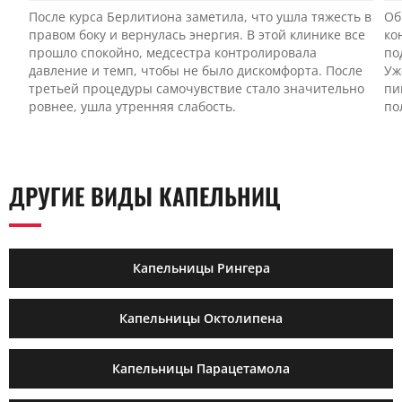
После курса Берлитиона заметила, что ушла тяжесть в
Об
правом боку и вернулась энергия. В этой клинике все
ко
прошло спокойно, медсестра контролировала
по
давление и темп, чтобы не было дискомфорта. После
Уж
третьей процедуры самочувствие стало значительно
пи
ровнее, ушла утренняя слабость.
по
ДРУГИЕ ВИДЫ КАПЕЛЬНИЦ
Капельницы Рингера
Капельницы Октолипена
Капельницы Парацетамола