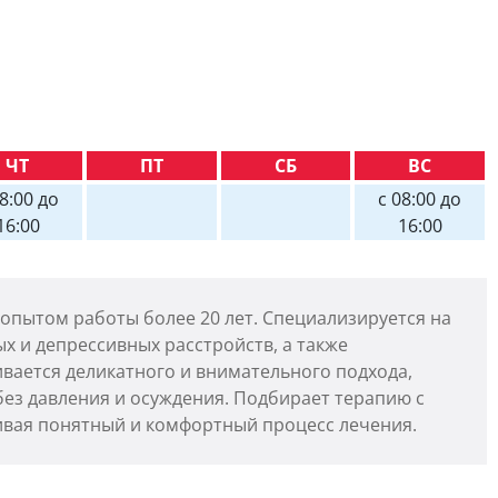
ЧТ
ПТ
СБ
ВС
08:00 до
с 08:00 до
16:00
16:00
 опытом работы более 20 лет. Специализируется на
х и депрессивных расстройств, а также
ается деликатного и внимательного подхода,
без давления и осуждения. Подбирает терапию с
ивая понятный и комфортный процесс лечения.