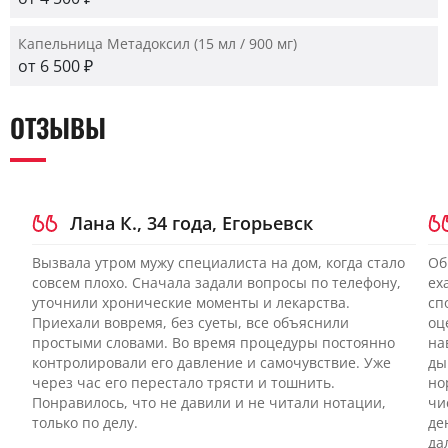
Капельница Метадоксил (15 мл / 900 мг)
от 6 500 ₽
ОТЗЫВЫ
Лана К., 34 года, Егорьевск
Вызвала утром мужу специалиста на дом, когда стало
Об
совсем плохо. Сначала задали вопросы по телефону,
ех
уточнили хронические моменты и лекарства.
сп
Приехали вовремя, без суеты, все объяснили
оц
простыми словами. Во время процедуры постоянно
на
контролировали его давление и самочувствие. Уже
ды
через час его перестало трясти и тошнить.
но
Понравилось, что не давили и не читали нотации,
чи
только по делу.
де
да