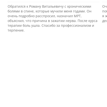
Обратился к Роману Витальевичу с хроническими
Оч
болями в спине, которые мучили меня годами. Он
по
очень подробно расспросил, назначил МРТ,
я 
объяснил, что причина в зажатии нерва. После курса
де
терапии боль ушла. Спасибо за профессионализм и
терпение.