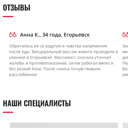
доктором. Ручное воздействие не возвращает органы в
ОТЗЫВЫ
либо болезненности рубца сеанс откладывают.
анатомическое положение и не заменяет терапию. При
пролапсе малого таза обычно требуется оценка гинеколога,
уролога или физиотерапевта по тазовому дну. Боль,
кровотечение, проблемы с мочеиспусканием или
дефекацией требуют предварительной диагностики.
Анна К., 34 года, Егорьевск
Обратилась из-за вздутия и чувства напряжения
За
после еды. Висцеральный массаж живота проходила в
жи
клинике в Егорьевске. Массажист сначала уточнил
до
жалобы и противопоказания, затем работал мягко и
Пе
без резкой боли. После сеанса почувствовала
Во
расслабление.
ум
НАШИ СПЕЦИАЛИСТЫ