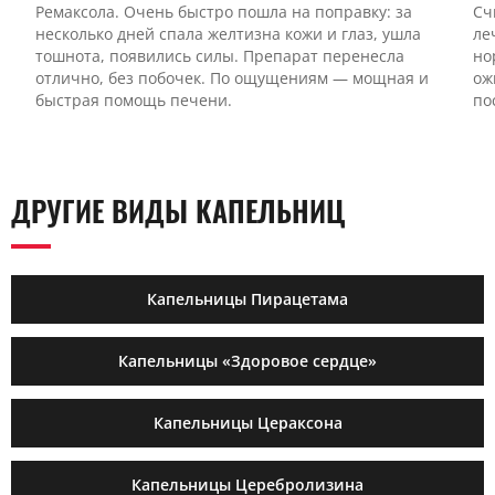
Ремаксола. Очень быстро пошла на поправку: за
Сч
несколько дней спала желтизна кожи и глаз, ушла
ле
тошнота, появились силы. Препарат перенесла
но
отлично, без побочек. По ощущениям — мощная и
ож
быстрая помощь печени.
по
ДРУГИЕ ВИДЫ КАПЕЛЬНИЦ
Капельницы Пирацетама
Капельницы «Здоровое сердце»
Капельницы Цераксона
Капельницы Церебролизина