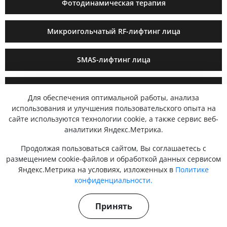
Фотодинамическая терапия
Микроигольчатый RF-лифтинг лица
SMAS-лифтинг лица
Фотоомоложение
Для обеспечения оптимальной работы, анализа
использования и улучшения пользовательского опыта на
Лазерная эпиляция
сайте используются технологии cookie, а также сервис веб-
аналитики Яндекс.Метрика.
Продолжая пользоваться сайтом, Вы соглашаетесь с
ОКАЗЫВАЕМЫЕ МЕДИЦИНСКИЕ
размещением cookie-файлов и обработкой данных сервисом
Яндекс.Метрика на условиях, изложенных в
Политике
УСЛУГИ РЕГЛАМЕНТИРУЮТСЯ
конфиденциальности.
Принять
Закон РФ от 07.02.1992 N 2300-1 (ред. от 05.12.2022)