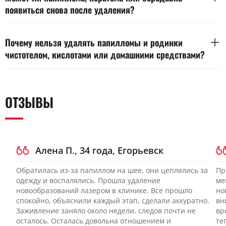
только после полного закрытия ранки и с разрешения
появиться снова после удаления?
дерматолога, чтобы не спровоцировать воспаление. На
солнце выходят с защитой и без активного загара до
Повторное появление возможно, если сохранены причины
полного восстановления цвета кожи.
образования или элемент удален не полностью. Бородавки
Почему нельзя удалять папилломы и родинки
связаны с вирусной активностью, а папилломы и кератомы
чистотелом, кислотами или домашними средствами?
могут формироваться на фоне индивидуальных
особенностей кожи. При рецидиве требуется повторный
Домашние прижигания повышают риск ожога, рубца и
осмотр и корректировка тактики.
пропуска опасного диагноза. Агрессивные средства
разрушают ткань без контроля глубины и не позволяют
ОТЗЫВЫ
провести гистологическое исследование. Перед удалением
важно убедиться в природе новообразования и выбрать
безопасный метод под наблюдением дерматолога.
Алена П., 34 года, Егорьевск
Обратилась из-за папиллом на шее, они цеплялись за
Пр
одежду и воспалялись. Прошла удаление
ме
новообразований лазером в клинике. Все прошло
но
спокойно, объяснили каждый этап, сделали аккуратно.
вн
Заживление заняло около недели, следов почти не
вр
осталось. Осталась довольна отношением и
те