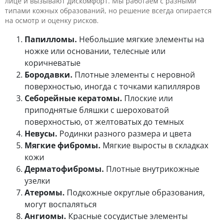
лице и вызывают дискомфорт. Мы работаем с разными
типами кожных образований, но решение всегда опирается
на осмотр и оценку рисков.
Папилломы.
Небольшие мягкие элементы на
ножке или основании, телесные или
коричневатые
Бородавки.
Плотные элементы с неровной
поверхностью, иногда с точками капилляров
Себорейные кератомы.
Плоские или
приподнятые бляшки с шероховатой
поверхностью, от желтоватых до темных
Невусы.
Родинки разного размера и цвета
Мягкие фибромы.
Мягкие выросты в складках
кожи
Дерматофибромы.
Плотные внутрикожные
узелки
Атеромы.
Подкожные округлые образования,
могут воспаляться
Ангиомы.
Красные сосудистые элементы